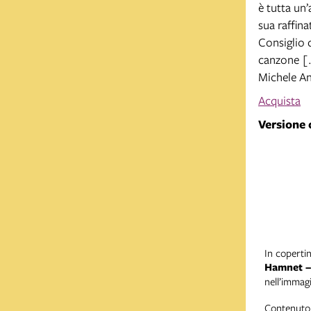
è tutta un’
sua raffinat
Consiglio d
canzone [.
Michele A
Acquista
Versione 
In copertin
Hamnet – 
nell’immag
Contenuto 