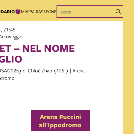
NDARIO
MAPPA RASSEGNE
, 21:45
Arcoveggio
T – NEL NOME
IGLIO
SA/2025) di Chloé Zhao (125') | Arena
podromo
Arena Puccini
all'Ippodromo