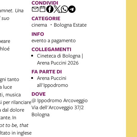
CONDIVIDI
Hamnet. Una
l suo
CATEGORIE
cinema
Bologna Estate
INFO
evento a pagamento
peare
Chloé
COLLEGAMENTI
Cineteca di Bologna |
Arena Puccini 2026
FA PARTE DI
Arena Puccini
ogni tanto
all'Ippodromo
a luce
DOVE
ti, musica
@ Ippodromo Arcoveggio
i per rilanciare
Via dell'Arcoveggio 37/2
a dal dolore
Bologna
ante. In
ot to be, that
tato in inglese