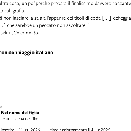
altra cosa, un po’ perché prepara il finalissimo davvero toccant
a calligrafia.
i non lasciare la sala all’apparire dei titoli di coda [...] echegg
..] che sarebbe un peccato non ascoltare.”
nselmi,
Cinemonitor
con doppiaggio italiano
a:
Nel nome del figlio
ine una scena del film
inserito il 11 giu 2026 — Ultimo aggiornamento il 4 lug 2026