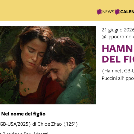
NEWS
CALE
21 giugno 2026
@ Ippodromo 
HAMNE
DEL F
(Hamnet, GB-U
Puccini all'Ip
Nel nome del figlio
GB-USA/2025) di Chloé Zhao (125')
e Buckley e Paul Mescal