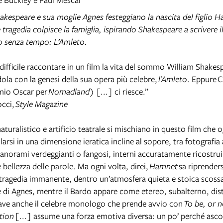
akespeare e sua moglie Agnes festeggiano la nascita del figlio 
tragedia colpisce la famiglia, ispirando Shakespeare a scrivere i
o senza tempo: L’Amleto.
ifficile raccontare in un film la vita del sommo William Shakes
dola con la genesi della sua opera più celebre,
l’Amleto
. Eppure 
mio Oscar per
Nomadland
) [...] ci riesce.”
occi,
Style Magazine
turalistico e artificio teatrale si mischiano in questo film che 
arsi in una dimensione ieratica incline al sopore, tra fotografia 
panorami verdeggianti o fangosi, interni accuratamente ricostrui
 bellezza delle parole. Ma ogni volta, direi,
Hamnet
sa riprenders
i tragedia immanente, dentro un’atmosfera quieta e stoica scoss
 di Agnes, mentre il Bardo appare come etereo, subalterno, dist
ave anche il celebre monologo che prende avvio con
To be, or n
stion
[...] assume una forza emotiva diversa: un po’ perché ascol