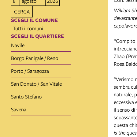
William Sh
CERCA
devastante 
SCEGLI IL COMUNE
capolavor
SCEGLI IL QUARTIERE
“Compito d
Navile
intreccian
Zhao (Pre
Borgo Panigale / Reno
Rosa Bald
Porto / Saragozza
“Verismo na
San Donato / San Vitale
sembra cull
naturale, 
Santo Stefano
eccessiva e
Savena
il senso d
squassante
questa chi
is the que