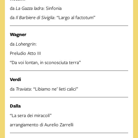
da
La Gazza ladra
: Sinfonia
da
Il Barbiere di Siviglia
: “Largo al factotum”
Wagner
da
Lohengrin
:
Preludio Atto III
“Da voi lontan, in sconosciuta terra”
Verdi
da
Traviata
: “Libiamo ne’ lieti calici”
Dalla
“La sera dei miracoli”
arrangiamento di Aurelio Zarrelli