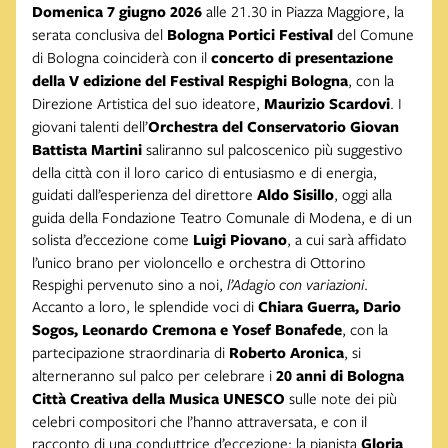
Domenica 7 giugno 2026
alle 21.30 in Piazza Maggiore, la
serata conclusiva del
Bologna Portici Festival
del Comune
di Bologna coinciderà con il
concerto di presentazione
della V edizione del Festival Respighi Bologna
, con la
Direzione Artistica del suo ideatore,
Maurizio Scardovi
. I
giovani talenti dell’
Orchestra del Conservatorio Giovan
Battista Martini
saliranno sul palcoscenico più suggestivo
della città con il loro carico di entusiasmo e di energia,
guidati dall’esperienza del direttore
Aldo Sisillo
, oggi alla
guida della Fondazione Teatro Comunale di Modena, e di un
solista d’eccezione come
Luigi Piovano
, a cui sarà affidato
l’unico brano per violoncello e orchestra di Ottorino
Respighi pervenuto sino a noi,
l’Adagio con variazioni
.
Accanto a loro, le splendide voci di
Chiara Guerra, Dario
Sogos, Leonardo Cremona e Yosef Bonafede
, con la
partecipazione straordinaria di
Roberto Aronica
, si
alterneranno sul palco per celebrare i
20 anni di Bologna
Città Creativa della Musica UNESCO
sulle note dei più
celebri compositori che l’hanno attraversata, e con il
racconto di una conduttrice d’eccezione: la pianista
Gloria