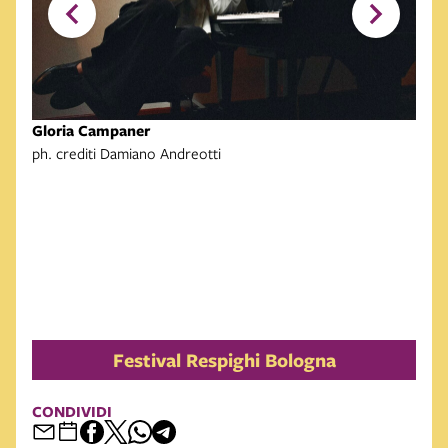
Gloria Campaner
Orch
ph. crediti Damiano Andreotti
© An
Festival Respighi Bologna
CONDIVIDI