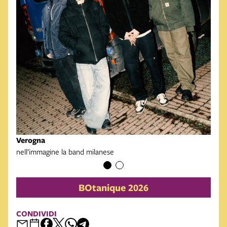
Gaze
nell
Verogna
nell’immagine la band milanese
BOtanique 2026
CONDIVIDI