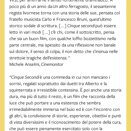
poco più di un anno da
Un altro ferragosto
, il sessantenne
regista livornese torna con una storia delle sue, pensata col
fratello musicista Carlo e Francesco Bruni, quest’ultimo
storico sodale di scrittura.
[...]
Cinque secondi
può essere
letto in vari modi [...] c’è chi, come il sottoscritto, pensa
che sia un buon film, con qualche loffio bozzettismo nella
parte centrale, ma ispessito da una riflessione non banale
sul dolore, il senso di colpa, il non detto che s’insinua nelle
strettoie tragiche dell’esistenza.
"
Michele Anselmi,
Cinemonitor
“
Cinque Secondi
è una commedia in cui non mancano i
sorrisi, regalati soprattutto dai duetti tra Alberto e la
squinternata e irresistibile contessina. È poi anche una storia
dura, ma più di tutto il resto, è un film che racconta della
luce che può portare a una esistenza che sembra
irrimediabilmente immersa nel buio ed è con l'incontro con
gli altri, la condivisione di storie, esperienze, obiettivi e punti
di vista diversissimi e il riconoscimento del potere della cura,
che può essere pienamente esercitato solo con la