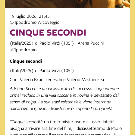
19 luglio 2026, 21:45
@ Ippodromo Arcoveggio
CINQUE SECONDI
(Italia/2025) di Paolo Virzì (105') | Arena Puccini
all'Ippodromo
Cinque secondi
(Italia/2025) di Paolo Virzì (105')
Con: Valeria Bruni Tedeschi e Valerio Mastandrea
Adriano Sereni è un ex avvocato di successo cinquantenne,
ormai recluso in una villa toscana in rovina e devastato dal
senso di colpa. La sua stasi esistenziale viene interrotta
dall'arrivo di giovani idealisti che occupano la proprietà.
“
Cinque secondi
è un titolo misterioso e allusivo, infatti
bisogna arrivare alla fine del film, il diciassettesimo di Paolo
Virzì, per afferrarne il senso fortemente drammatico. A