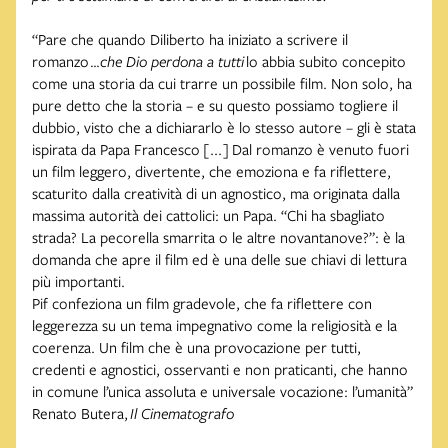
“Pare che quando Diliberto ha iniziato a scrivere il
romanzo
…che Dio perdona a tutti
lo abbia subito concepito
come una storia da cui trarre un possibile film. Non solo, ha
pure detto che la storia – e su questo possiamo togliere il
dubbio, visto che a dichiararlo è lo stesso autore – gli è stata
ispirata da Papa Francesco [...] Dal romanzo è venuto fuori
un film leggero, divertente, che emoziona e fa riflettere,
scaturito dalla creatività di un agnostico, ma originata dalla
massima autorità dei cattolici: un Papa. “Chi ha sbagliato
strada? La pecorella smarrita o le altre novantanove?”: è la
domanda che apre il film ed è una delle sue chiavi di lettura
più importanti.
Pif confeziona un film gradevole, che fa riflettere con
leggerezza su un tema impegnativo come la religiosità e la
coerenza. Un film che è una provocazione per tutti,
credenti e agnostici, osservanti e non praticanti, che hanno
in comune l’unica assoluta e universale vocazione: l’umanità”
Renato Butera,
Il Cinematografo