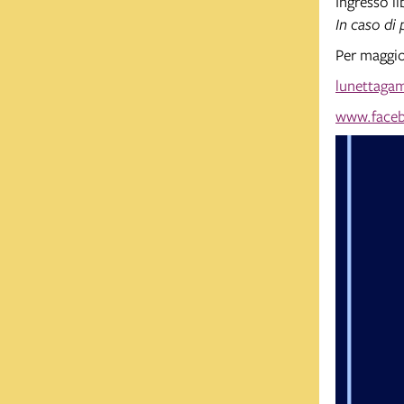
Ingresso l
In caso di 
Per maggio
lunettagam
www.faceb