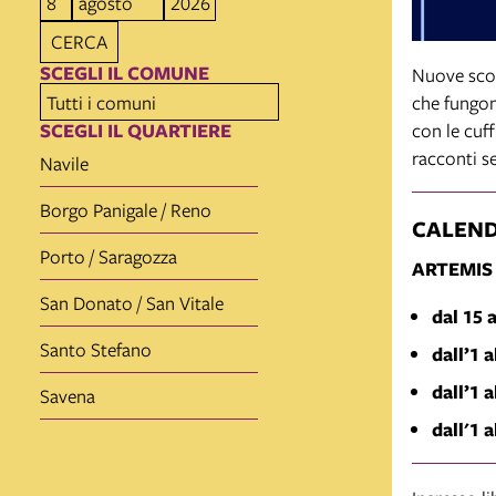
CERCA
SCEGLI IL COMUNE
Nuove scope
che fungono
SCEGLI IL QUARTIERE
con le cuff
racconti s
Navile
Borgo Panigale / Reno
CALEN
Porto / Saragozza
ARTEMIS
San Donato / San Vitale
dal 15 
Santo Stefano
dall’1 
dall’1 a
Savena
dall'1 a