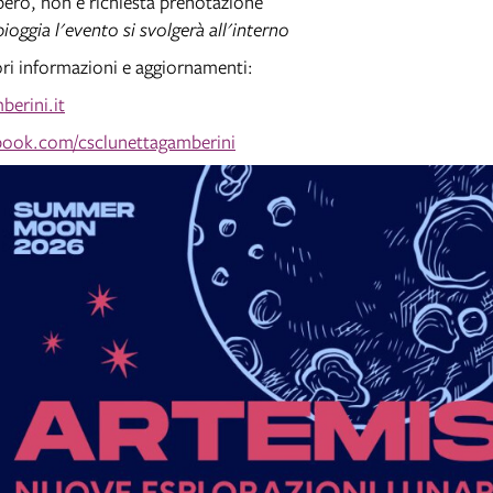
ibero, non è richiesta prenotazione
pioggia l'evento si svolgerà all'interno
ri informazioni e aggiornamenti:
berini.it
ook.com/csclunettagamberini