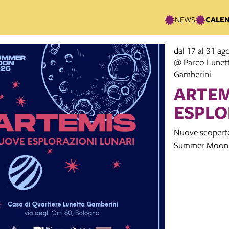
NEWS
CALE
dal 17 al 31 a
@ Parco Lunett
Gamberini
ARTEM
ESPLO
Nuove scoperte c
Summer Moon