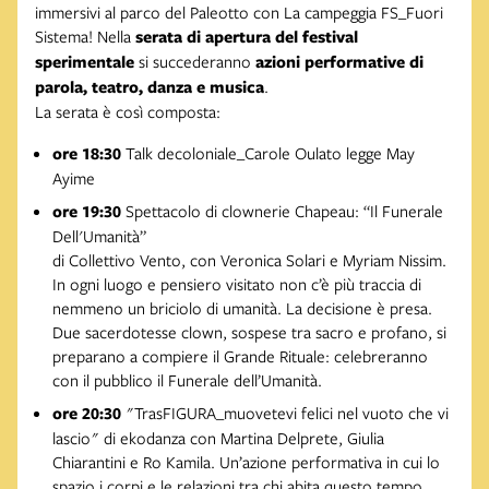
immersivi al parco del Paleotto con La campeggia FS_Fuori
Sistema! Nella
serata di apertura del festival
sperimentale
si succederanno
azioni performative di
parola, teatro, danza e musica
.
La serata è così composta:
ore 18:30
Talk decoloniale_Carole Oulato legge May
Ayime
ore 19:30
Spettacolo di clownerie Chapeau: “Il Funerale
Dell'Umanità”
di Collettivo Vento, con Veronica Solari e Myriam Nissim.
In ogni luogo e pensiero visitato non c’è più traccia di
nemmeno un briciolo di umanità. La decisione è presa.
Due sacerdotesse clown, sospese tra sacro e profano, si
preparano a compiere il Grande Rituale: celebreranno
con il pubblico il Funerale dell’Umanità.
ore 20:30
"TrasFIGURA_muovetevi felici nel vuoto che vi
lascio" di ekodanza con Martina Delprete, Giulia
Chiarantini e Ro Kamila. Un’azione performativa in cui lo
spazio i corpi e le relazioni tra chi abita questo tempo