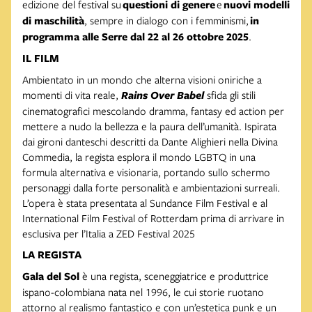
edizione del festival su
questioni di genere
e
nuovi modelli
di maschilità
, sempre in dialogo con i femminismi,
in
programma alle Serre dal 22 al 26 ottobre 2025
.
IL FILM
Ambientato in un mondo che alterna visioni oniriche a
momenti di vita reale,
Rains Over Babel
sfida gli stili
cinematografici mescolando dramma, fantasy ed action per
mettere a nudo la bellezza e la paura dell’umanità. Ispirata
dai gironi danteschi descritti da Dante Alighieri nella Divina
Commedia, la regista esplora il mondo LGBTQ in una
formula alternativa e visionaria, portando sullo schermo
personaggi dalla forte personalità e ambientazioni surreali.
L’opera è stata presentata al Sundance Film Festival e al
International Film Festival of Rotterdam prima di arrivare in
esclusiva per l’Italia a ZED Festival 2025
LA REGISTA
Gala del Sol
è una regista, sceneggiatrice e produttrice
ispano-colombiana nata nel 1996, le cui storie ruotano
attorno al realismo fantastico e con un’estetica punk e un