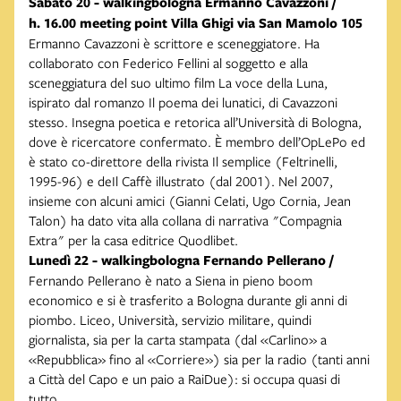
Sabato 20 - walkingbologna Ermanno Cavazzoni /
h. 16.00 meeting point Villa Ghigi via San Mamolo 105
Ermanno Cavazzoni è scrittore e sceneggiatore. Ha
collaborato con Federico Fellini al soggetto e alla
sceneggiatura del suo ultimo film La voce della Luna,
ispirato dal romanzo Il poema dei lunatici, di Cavazzoni
stesso. Insegna poetica e retorica all’Università di Bologna,
dove è ricercatore confermato. È membro dell’OpLePo ed
è stato co-direttore della rivista Il semplice (Feltrinelli,
1995-96) e deIl Caffè illustrato (dal 2001). Nel 2007,
insieme con alcuni amici (Gianni Celati, Ugo Cornia, Jean
Talon) ha dato vita alla collana di narrativa "Compagnia
Extra" per la casa editrice Quodlibet.
Lunedì 22 - walkingbologna Fernando Pellerano /
Fernando Pellerano è nato a Siena in pieno boom
economico e si è trasferito a Bologna durante gli anni di
piombo. Liceo, Università, servizio militare, quindi
giornalista, sia per la carta stampata (dal «Carlino» a
«Repubblica» fino al «Corriere») sia per la radio (tanti anni
a Città del Capo e un paio a RaiDue): si occupa quasi di
tutto.