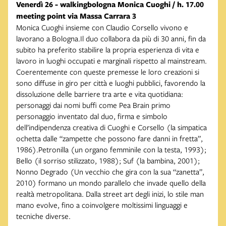
Venerdì 26 - walkingbologna Monica Cuoghi / h. 17.00
meeting point via Massa Carrara 3
Monica Cuoghi insieme con Claudio Corsello vivono e
lavorano a Bologna.Il duo collabora da più di 30 anni, fin da
subito ha preferito stabilire la propria esperienza di vita e
lavoro in luoghi occupati e marginali rispetto al mainstream.
Coerentemente con queste premesse le loro creazioni si
sono diffuse in giro per città e luoghi pubblici, favorendo la
dissoluzione delle barriere tra arte e vita quotidiana:
personaggi dai nomi buffi come Pea Brain primo
personaggio inventato dal duo, firma e simbolo
dell’indipendenza creativa di Cuoghi e Corsello (la simpatica
ochetta dalle “zampette che possono fare danni in fretta”,
1986).Petronilla (un organo femminile con la testa, 1993);
Bello (il sorriso stilizzato, 1988); Suf (la bambina, 2001);
Nonno Degrado (Un vecchio che gira con la sua “zanetta”,
2010) formano un mondo parallelo che invade quello della
realtà metropolitana. Dalla street art degli inizi, lo stile man
mano evolve, fino a coinvolgere moltissimi linguaggi e
tecniche diverse.