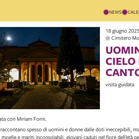
NEWS
CALE
18 giugno 2025
@ Cimitero Mo
UOMIN
CIELO 
CANT
visita guidata
data con Miriam Forni.
i raccontano spesso di uomini e donne dalle doti ineccepibili, ma
moglie e mariti inconsolabili, giovani caduti nel fiore dell’età per