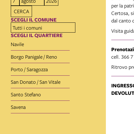
per la patr
CERCA
Certosa, s
SCEGLI IL COMUNE
dal canto 
Visita guid
SCEGLI IL QUARTIERE
Navile
Prenotazi
cell. 366
Borgo Panigale / Reno
Ritrovo pre
Porto / Saragozza
San Donato / San Vitale
INGRESS
DEVOLUT
Santo Stefano
Savena