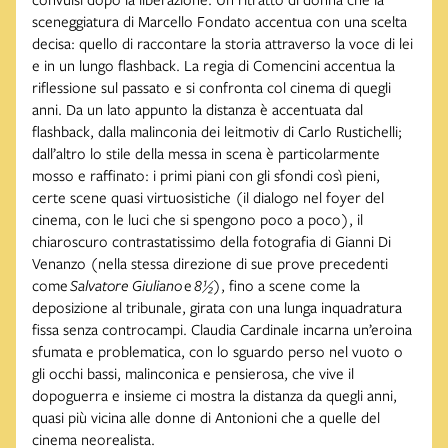
sceneggiatura di Marcello Fondato accentua con una scelta
decisa: quello di raccontare la storia attraverso la voce di lei
e in un lungo flashback. La regia di Comencini accentua la
riflessione sul passato e si confronta col cinema di quegli
anni. Da un lato appunto la distanza è accentuata dal
flashback, dalla malinconia dei leitmotiv di Carlo Rustichelli;
dall’altro lo stile della messa in scena è particolarmente
mosso e raffinato: i primi piani con gli sfondi così pieni,
certe scene quasi virtuosistiche (il dialogo nel foyer del
cinema, con le luci che si spengono poco a poco), il
chiaroscuro contrastatissimo della fotografia di Gianni Di
Venanzo (nella stessa direzione di sue prove precedenti
come
Salvatore Giuliano
e
8½
), fino a scene come la
deposizione al tribunale, girata con una lunga inquadratura
fissa senza controcampi. Claudia Cardinale incarna un’eroina
sfumata e problematica, con lo sguardo perso nel vuoto o
gli occhi bassi, malinconica e pensierosa, che vive il
dopoguerra e insieme ci mostra la distanza da quegli anni,
quasi più vicina alle donne di Antonioni che a quelle del
cinema neorealista.