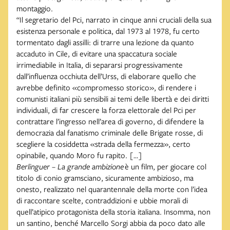
montaggio.
“Il segretario del Pci, narrato in cinque anni cruciali della sua
esistenza personale e politica, dal 1973 al 1978, fu certo
tormentato dagli assilli: di trarre una lezione da quanto
accaduto in Cile, di evitare una spaccatura sociale
irrimediabile in Italia, di separarsi progressivamente
dall’influenza occhiuta dell’Urss, di elaborare quello che
avrebbe definito «compromesso storico», di rendere i
comunisti italiani più sensibili ai temi delle libertà e dei diritti
individuali, di far crescere la forza elettorale del Pci per
contrattare l’ingresso nell’area di governo, di difendere la
democrazia dal fanatismo criminale delle Brigate rosse, di
scegliere la cosiddetta «strada della fermezza», certo
opinabile, quando Moro fu rapito. […]
Berlinguer – La grande ambizione
è un film, per giocare col
titolo di conio gramsciano, sicuramente ambizioso, ma
onesto, realizzato nel quarantennale della morte con l’idea
di raccontare scelte, contraddizioni e ubbie morali di
quell’atipico protagonista della storia italiana. Insomma, non
un santino, benché Marcello Sorgi abbia da poco dato alle