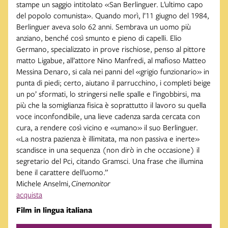
stampe un saggio intitolato «San Berlinguer. L’ultimo capo
del popolo comunista». Quando morì, l’11 giugno del 1984,
Berlinguer aveva solo 62 anni. Sembrava un uomo più
anziano, benché così smunto e pieno di capelli. Elio
Germano, specializzato in prove rischiose, penso al pittore
matto Ligabue, all’attore Nino Manfredi, al mafioso Matteo
Messina Denaro, si cala nei panni del «grigio funzionario» in
punta di piedi; certo, aiutano il parrucchino, i completi beige
un po’ sformati, lo stringersi nelle spalle e l’ingobbirsi, ma
più che la somiglianza fisica è soprattutto il lavoro su quella
voce inconfondibile, una lieve cadenza sarda cercata con
cura, a rendere così vicino e «umano» il suo Berlinguer.
«La nostra pazienza è illimitata, ma non passiva e inerte»
scandisce in una sequenza (non dirò in che occasione) il
segretario del Pci, citando Gramsci. Una frase che illumina
bene il carattere dell’uomo.”
Michele Anselmi,
Cinemonitor
acquista
Film in lingua italiana