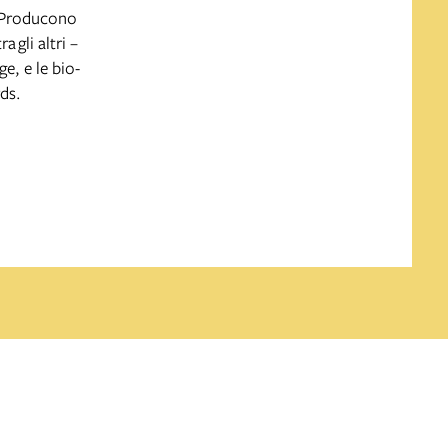
 Producono
tra
gli altri –
e, e le bio-
rds.