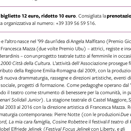
 biglietto 12 euro, ridotto 10 euro
. Consigliata la
prenotazi
ria organizzativa al numero: +39 339 56 59 516.
o
e l’altro nasce nel ’99 da
un
’idea di Angela Malfitano (Premio Gio
 Francesca Mazza (due volte Premio Ubu) – attrici, registe e inse
Berardinis – con
un
progetto teatrale tutto al femminile in occas
2000 Città della Cultura
. L’attività dell'Associazione prosegue f
tributo della Regione Emilia-Romagna dal 2009, con la produzio
di nuova drammaturgia, rassegne e direzioni artistiche, eventi d
e sociale, progetti di formazione. Come pedagoghe operano dal 
do il teatro come strumento di benessere per la comunità, in pa
enari Solidali Junior
). La stagione teatrale di Castel Maggiore,
S
al 2003 al 2016 con la direzione artistica di Francesca Mazza. R
maturgia contemporanea: Pierre Notte (con le produzioni
Due 
rd, La mia cara famiglia, Cosine Robette
e il festival
Il teatro di
obel Elfriede Jelinek (
Festival Focus Jelinek
con Liberty, e gli