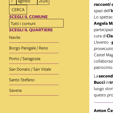
racconti 
CERCA
spazi dell’
I
SCEGLI IL COMUNE
Lo spettac
Angela Ma
partecipaz
SCEGLI IL QUARTIERE
cura di
Cla
Navile
L’evento -
Borgo Panigale / Reno
prosecuzio
Castel Mag
Porto / Saragozza
collabora
patrocinio
San Donato / San Vitale
La
second
Santo Stefano
Bucci
in
t
luogo stor
Savena
questo pro
Anton Čec