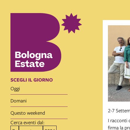
SCEGLI IL GIORNO
oggi
domani
2-7 Sette
questo weekend
I racconti 
Cerca eventi dal:
firma la p