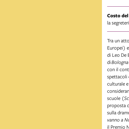
Costo del
la segrete
Tra un att
Europei) e
di Leo De 
di
Bologna 
con il con
spettacoli 
culturale 
consideran
scuole (
Sc
proposta d
sulla dram
vanno a No
il Premio N