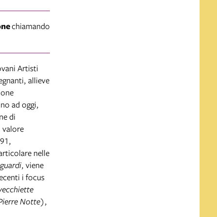
one
chiamando
vani Artisti
gnanti, allieve
ione
ino ad oggi,
ne di
i valore
’91,
rticolare nelle
guardi
, viene
ecenti i focus
vecchiette
 Pierre Notte
),