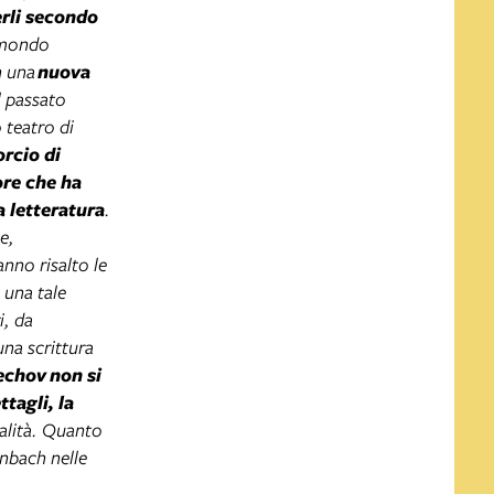
erli secondo
l mondo
n una
nuova
el passato
 teatro di
rcio di
re che ha
a letteratura
.
e,
nno risalto le
 una tale
i, da
una scrittura
chov non si
tagli, la
galità. Quanto
nbach nelle