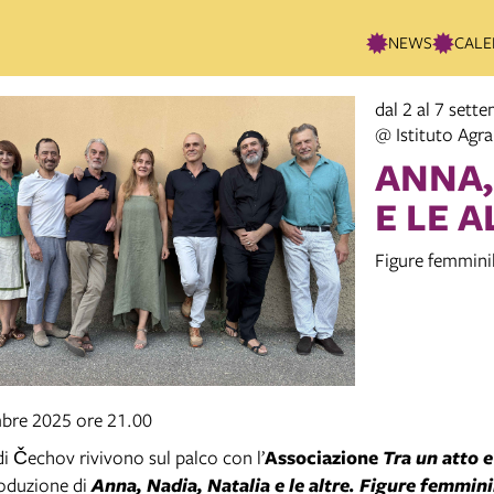
NEWS
CALE
dal 2 al 7 sett
@ Istituto Agra
ANNA,
E LE A
Figure femmini
mbre 2025 ore 21.00
di Čechov rivivono sul palco con l’
Associazione
Tra un atto
e
roduzione di
Anna, Nadia, Natalia e le altre. Figure femminil