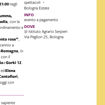
spettacoli
21:00
negli
Bologna Estate
INFO
 Summa,
evento a pagamento
ella
, con la
DOVE
oordinamento e
@ Istituto Agrario Serpieri
Via Peglion 25, Bologna
ento rose”
,
cennio a
a-Romagna
, in
, con il
ia
e
Gorki 12
.
, ed
Elena
Centofiori
,
 oggi con
n
sapiente