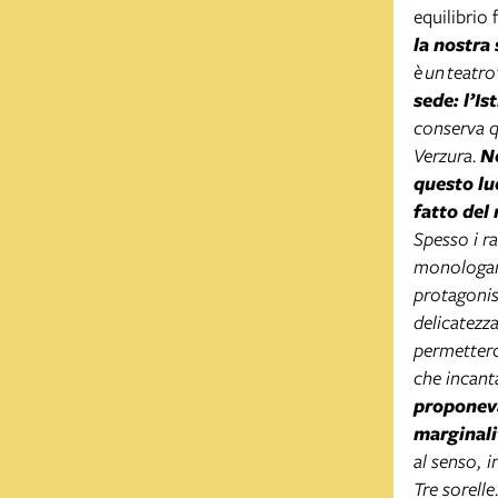
equilibrio f
la nostra 
è
un
teatro
sede: l’Is
conserva qu
Verzura.
N
questo lu
fatto del
Spesso i r
monologant
protagonist
delicatezz
permetterc
che incant
proponeva
marginali
al senso, i
Tre sorelle