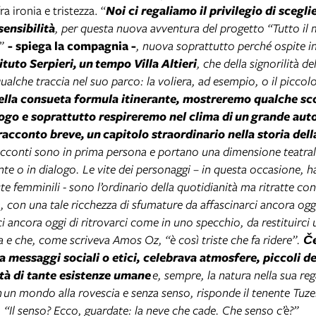
ra ironia e tristezza. “
Noi ci regaliamo il privilegio di scegli
sensibilità
, per questa nuova avventura del progetto “Tutto i
”
- spiega la compagnia -
, nuova soprattutto perché ospite i
tituto Serpieri,
un
tempo Villa Altieri
, che della signorilità d
alche traccia nel suo parco: la voliera, ad esempio, o il piccolo
ella consueta formula itinerante, mostreremo qualche sco
ogo e soprattutto respireremo nel clima di
un
grande auto
 racconto breve,
un
capitolo straordinario nella storia dell
acconti sono in prima persona e portano una dimensione teatral
e o in dialogo. Le vite dei personaggi – in questa occasione, ha
e femminili - sono l’ordinario della quotidianità ma ritratte con
a, con una tale ricchezza di sfumature da affascinarci ancora ogg
i ancora oggi di ritrovarci come in uno specchio, da restituirci 
a e che, come scriveva Amos Oz, “è così triste che fa ridere”.
Če
 messaggi sociali o etici, celebrava atmosfere, piccoli det
tà di tante esistenze umane
e, sempre, la natura nella sua re
n
un
mondo alla rovescia e senza senso, risponde il tenente Tuze
. “Il senso? Ecco, guardate: la neve che cade. Che senso c’è?”