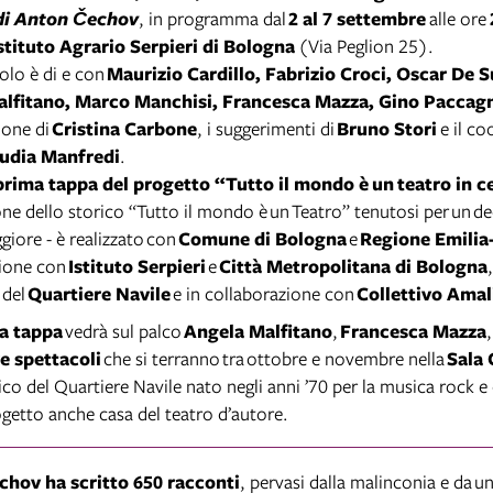
di Anton Čechov
, in programma dal
2 al 7 settembre
alle ore
stituto Agrario Serpieri di Bologna
(Via Peglion 25).
olo è
di e con
Maurizio Cardillo, Fabrizio Croci, Oscar De
lfitano, Marco Manchisi, Francesca Mazza, Gino Paccagn
ione di
Cristina Carbone
, i suggerimenti di
Bruno Stori
e il c
udia Manfredi
.
prima tappa del progetto “Tutto il mondo è
un
teatro in c
ne dello storico “Tutto il mondo è
un
Teatro” tenutosi per
un
de
giore - è realizzato con
Comune di Bologna
e
Regione Emili
zione con
Istituto Serpieri
e
Città Metropolitana di Bologna
 del
Quartiere Navile
e in collaborazione con
Collettivo Amal
a tappa
vedrà sul palco
Angela Malfitano
,
Francesca Mazza
re spettacoli
che si terranno
tra
ottobre e novembre nella
Sala 
ico del Quartiere Navile nato negli anni ’70 per la musica rock e
getto anche casa del teatro d’autore.
hov ha scritto 650 racconti
, pervasi dalla malinconia e da
u