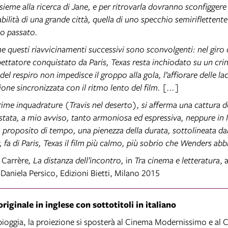
sieme alla ricerca di Jane, e per ritrovarla dovranno sconfiggere
bilità di una grande città, quella di uno specchio semiriflettente
o passato.
he questi riavvicinamenti successivi sono sconvolgenti: nel giro
spettatore conquistato da Paris, Texas resta inchiodato su un cri
del respiro non impedisce il groppo alla gola, l’affiorare delle 
one sincronizzata con il ritmo lento del film. [...]
prime inquadrature (Travis nel deserto), si afferma una cattura d
stata, a mio avviso, tanto armoniosa ed espressiva, neppure in 
 proposito di tempo, una pienezza della durata, sottolineata dall
 fa di Paris, Texas il film più calmo, più sobrio che Wenders abb
Carrère
, La distanza dell’incontro,
in
Tra cinema e letteratura
, 
 Daniela Persico, Edizioni Bietti, Milano 2015
riginale in inglese con sottotitoli in italiano
 pioggia, la proiezione si sposterà al Cinema Modernissimo e al 