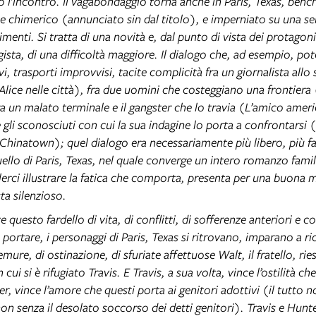
o l’incontro. Il vagabondaggio torna anche in Paris, Texas, ben
e chimerico (annunciato sin dal titolo), e imperniato su una ser
menti. Si tratta di una novità e, dal punto di vista dei protagonis
gista, di una difficoltà maggiore. Il dialogo che, ad esempio, pot
vi, trasporti improvvisi, tacite complicità fra un giornalista all
lice nelle città), fra due uomini che costeggiano una frontiera
a un malato terminale e il gangster che lo travia (L’amico ameri
e gli sconosciuti con cui la sua indagine lo porta a confrontars
 Chinatown); quel dialogo era necessariamente più libero, più fa
ello di Paris, Texas, nel quale converge un intero romanzo famil
erci illustrare la fatica che comporta, presenta per una buona 
ta silenzioso.
questo fardello di vita, di conflitti, di sofferenze anteriori e c
portare, i personaggi di Paris, Texas si ritrovano, imparano a r
emure, di ostinazione, di sfuriate affettuose Walt, il fratello, ries
cui si è rifugiato Travis. E Travis, a sua volta, vince l’ostilità che
er, vince l’amore che questi porta ai genitori adottivi (il tutto 
on senza il desolato soccorso dei detti genitori). Travis e Hunter