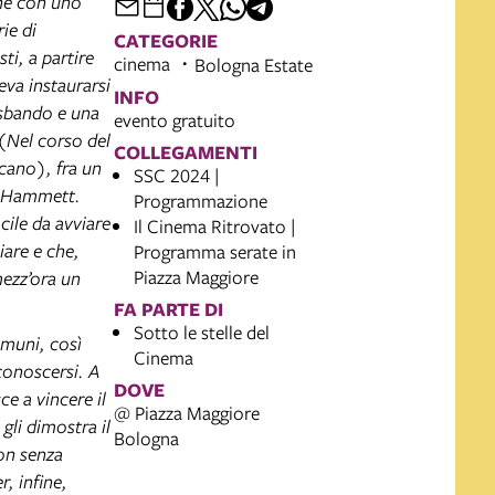
ché con uno
ie di
CATEGORIE
ti, a partire
cinema
Bologna Estate
eva instaurarsi
INFO
o sbando e una
evento gratuito
 (Nel corso del
COLLEGAMENTI
cano), fra un
SSC 2024 |
i (Hammett.
Programmazione
cile da avviare
Il Cinema Ritrovato |
iare e che,
Programma serate in
Piazza Maggiore
mezz’ora un
FA PARTE DI
Sotto le stelle del
omuni, così
Cinema
iconoscersi. A
DOVE
ce a vincere il
@ Piazza Maggiore
 gli dimostra il
Bologna
non senza
, infine,