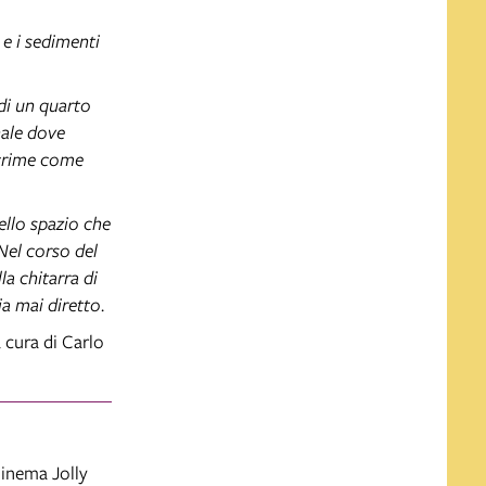
 e i sedimenti
 di un quarto
nale dove
lacrime come
ello spazio che
Nel corso del
a chitarra di
ia mai diretto.
a cura di Carlo
Cinema Jolly