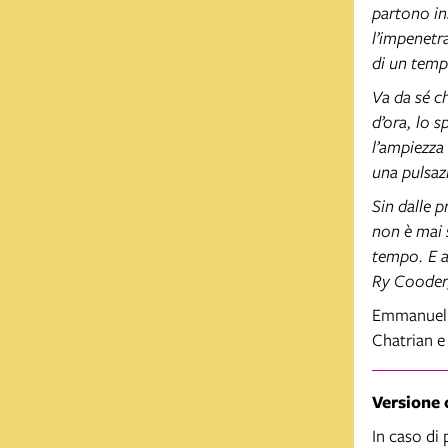
partono in
l’impenetra
di un temp
Va da sé c
d’ora, lo 
l’ampiezza 
una pulsazi
Sin dalle 
non è mai 
tempo. E a
Ry Cooder,
Emmanuel 
Chatrian e
Versione o
In caso di