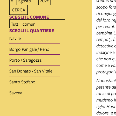
soprattutt
scopo fors
CERCA
ricongiungi
SCEGLI IL COMUNE
dal loro re
per tentati
SCEGLI IL QUARTIERE
bambina (A
Navile
tempo), fr
detective 
Borgo Panigale / Reno
Indagine a
che non qu
Porto / Saragozza
come a vol
San Donato / San Vitale
protagonis
Nonostante 
Santo Stefano
pesante da 
Savena
forza di pr
mutismo in 
figlio Hunt
dolore, e n