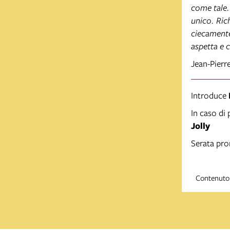
come tale.
unico. Rich
ciecamente 
aspetta e 
Jean-Pier
Introduce
In caso di 
Jolly
Serata pr
Contenuto 