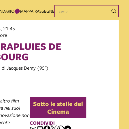
NDARIO
MAPPA RASSEGNE
, 21:45
iore
ARAPLUIES DE
BOURG
 di Jacques Demy (95')
altro film
Sotto le stelle del
va nei suoi
Cinema
innovazione non
mente
CONDIVIDI