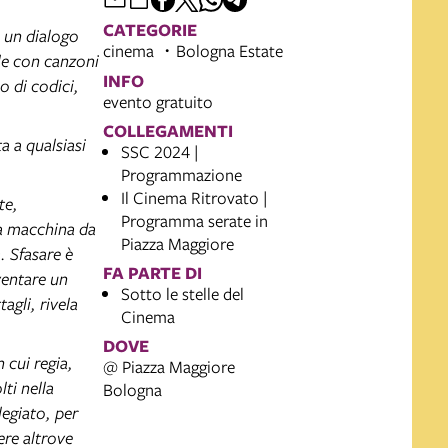
CATEGORIE
o un dialogo
cinema
Bologna Estate
le con canzoni
INFO
o di codici,
evento gratuito
COLLEGAMENTI
a a qualsiasi
SSC 2024 |
Programmazione
Il Cinema Ritrovato |
te,
Programma serate in
la macchina da
Piazza Maggiore
. Sfasare è
FA PARTE DI
nventare un
Sotto le stelle del
agli, rivela
Cinema
DOVE
 cui regia,
@ Piazza Maggiore
ti nella
Bologna
legiato, per
re altrove