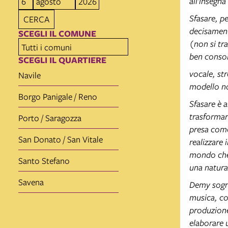
all’insegn
Sfasare, p
CERCA
decisament
SCEGLI IL COMUNE
(non si tr
ben consol
SCEGLI IL QUARTIERE
vocale, str
Navile
modello n
Borgo Panigale / Reno
Sfasare è a
trasformar
Porto / Saragozza
presa come
San Donato / San Vitale
realizzare 
mondo che 
Santo Stefano
una natura 
Savena
Demy sogna
musica, col
produzione
elaborare 