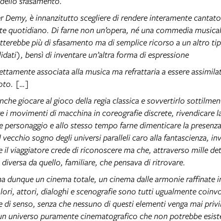
a dello sfasamento.
er Demy, è innanzitutto scegliere di rendere interamente cantat
e quotidiano. Di farne non un’opera, né una commedia musica
atterebbe più di sfasamento ma di semplice ricorso a un altro tip
idati), bensì di inventare un’altra forma di espressione
ettamente associata alla musica ma refrattaria a essere assimilat
oto. […]
nche giocare al gioco della regia classica e sovvertirlo sottilmen
e i movimenti di macchina in coreografie discrete, rivendicare 
 personaggio e allo stesso tempo farne dimenticare la presenza
il vecchio sogno degli universi paralleli caro alla fantascienza, i
il viaggiatore crede di riconoscere ma che, attraverso mille dett
diversa da quello, familiare, che pensava di ritrovare.
 dunque un cinema totale, un cinema dalle armonie raffinate in
ori, attori, dialoghi e scenografie sono tutti ugualmente coinvol
 di senso, senza che nessuno di questi elementi venga mai privi
un universo puramente cinematografico che non potrebbe esiste