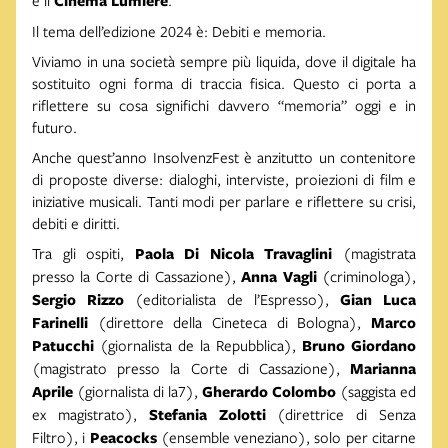
e il
Cinema Lumière
.
Il tema dell’edizione 2024 è: Debiti e memoria.
Viviamo in una società sempre più liquida, dove il digitale ha
sostituito ogni forma di traccia fisica. Questo ci porta a
riflettere su cosa significhi davvero “memoria” oggi e in
futuro.
Anche quest’anno InsolvenzFest è anzitutto un contenitore
di proposte diverse: dialoghi, interviste, proiezioni di film e
iniziative musicali. Tanti modi per parlare e riflettere su crisi,
debiti e diritti.
Tra gli ospiti,
Paola Di Nicola Travaglini
(magistrata
presso la Corte di Cassazione),
Anna Vagli
(criminologa),
Sergio Rizzo
(editorialista de l’Espresso),
Gian Luca
Farinelli
(direttore della Cineteca di Bologna),
Marco
Patucchi
(giornalista de la Repubblica),
Bruno Giordano
(magistrato presso la Corte di Cassazione),
Marianna
Aprile
(giornalista di la7),
Gherardo Colombo
(saggista ed
ex magistrato),
Stefania Zolotti
(direttrice di Senza
Filtro), i
Peacocks
(ensemble veneziano), solo per citarne