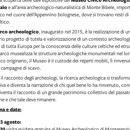
zio
e all’area archeologico-naturalistica di Monte Bibele, impor
co nel cuore dell’Appennino bolognese, dove si trovano resti di
ltico.
rco archeologico
, inaugurato nel 2015, è la realizzazione di u
io progetto di tutela e valorizzazione di un contesto archeologi
di tutta Europa per la conoscenza delle culture celtiche ed etru
Parco musealizza le strutture archeologiche monumentali nel lo
co originario, il Museo è il custode dei reperti mobili, lì rinvenu
 campagne di scavo.
il racconto degli archeologi, la ricerca archeologica si trasforma
va e diventa la narrazione di chi quel bene lo ha rinvenuto, con
diventa il racconto di un grande patrimonio collettivo del passa
ene e che tale deve rimanere.
a e date:
3 agosto:
.30
visita guidata gratuita al Museo Archeologico di Monterenzi