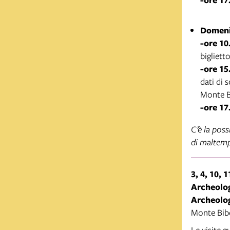
Domeni
-ore 10
bigliett
-ore 15
dati di 
Monte B
-ore 17
C’è la poss
di maltem
3, 4, 10, 
Archeolog
Archeolog
Monte Bib
Le visite 