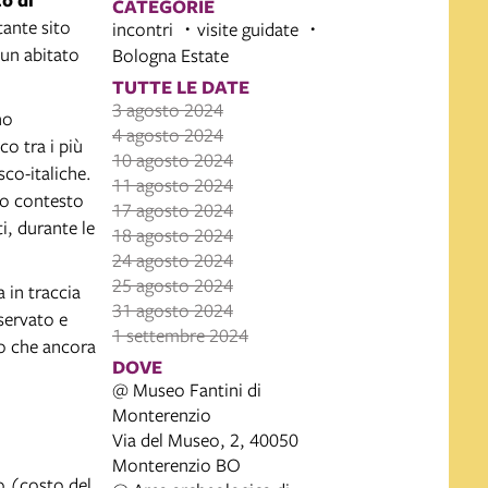
CATEGORIE
tante sito
incontri
visite guidate
 un abitato
Bologna Estate
TUTTE LE DATE
3 agosto 2024
no
4 agosto 2024
co tra i più
10 agosto 2024
sco-italiche.
11 agosto 2024
ro contesto
17 agosto 2024
ti, durante le
18 agosto 2024
24 agosto 2024
25 agosto 2024
 in traccia
31 agosto 2024
servato e
1 settembre 2024
to che ancora
DOVE
@ Museo Fantini di
Monterenzio
Via del Museo, 2, 40050
Monterenzio BO
o (costo del