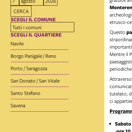
Monteren
CERCA
archeologi
SCEGLI IL COMUNE
etrusco-ce
Questo
pa
SCEGLI IL QUARTIERE
straordinar
Navile
importanti 
Mentre il 
Borgo Panigale / Reno
paesaggisti
Porto / Saragozza
periodiche
Attraverso 
San Donato / San Vitale
comunicati
Santo Stefano
tutelato; 
ci apparti
Savena
Programm
Sabato 
-
ore 10