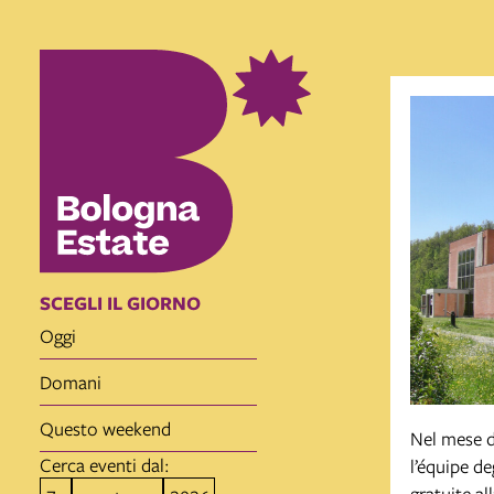
item 1 of 5
item 2 of 5
SCEGLI IL GIORNO
oggi
domani
questo weekend
Nel mese d
Cerca eventi dal:
l’équipe de
gratuite al