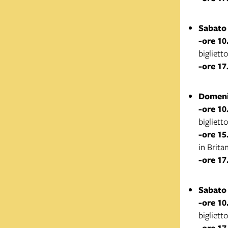
Sabato 
-ore 10
bigliett
-ore 17
Domeni
-ore 10
bigliett
-ore 15
in Brita
-ore 17
Sabato 
-ore 10
bigliett
-ore 17