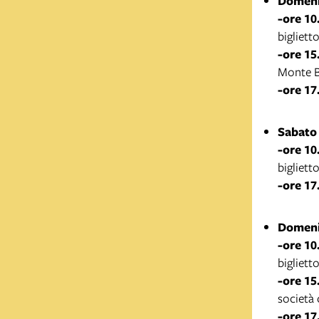
Domeni
-ore 10
bigliett
-ore 15
Monte B
-ore 17
Sabato 
-ore 10
bigliett
-ore 17
Domeni
-ore 10
bigliett
-ore 15
società 
-ore 17