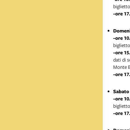
bigliett
-ore 17
Domeni
-ore 10
bigliett
-ore 15
dati di 
Monte B
-ore 17
Sabato
-ore 10
bigliett
-ore 17