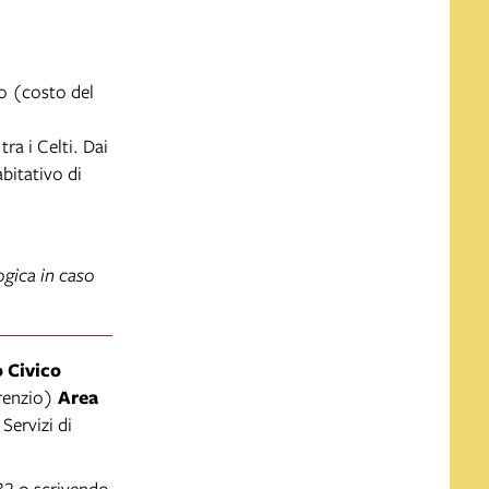
o (costo del
ra i Celti. Dai
bitativo di
logica in caso
 Civico
renzio)
Area
Servizi di
32 o scrivendo