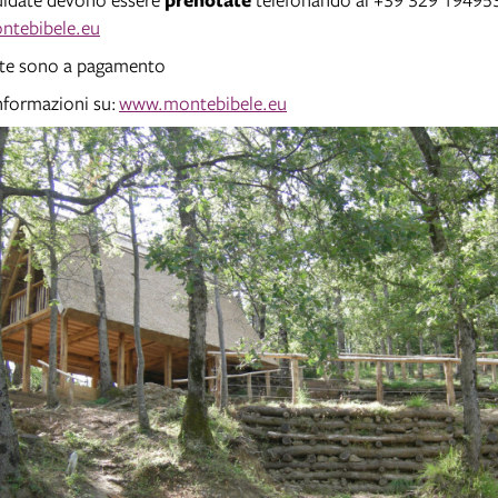
ntebibele.eu
ite sono a pagamento
nformazioni su:
www.montebibele.eu