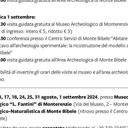
ca 1 settembre:
.30
visita guidata gratuita al Museo Archeologico di Monterenzi
o di ingresso: intero € 5, ridotto € 3)
.30
conferenza presso il Centro Servizi di Monte Bibele “Abitare t
scavo all’archeologia sperimentale: la ricostruzione del modello a
ibele”
.00
visita guidata gratuita all’Area Archeologica di Monte Bibele
ibilità di invertire gli orari delle visite al museo e all’area archeo
po.
11, 17, 18, 24, 25, 31 agosto, 1 settembre 2024
, presso
Museo
ico “L. Fantini” di Monterenzio
(Via del Museo, 2 – Monte
ico-Naturalistica di Monte Bibele
(ritrovo presso il Centro 
ele)
guidate devono essere
prenotate
telefonando al +39 329 19495