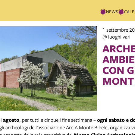
NEWS
CALE
1 settembre 2
@ luoghi vari
ARCHE
AMBIE
CON G
MONTE
i
agosto
, per tutti e cinque i fine settimana –
ogni sabato e 
gli archeologi dell’associazione Arc.A Monte Bibele, organizza vi
la scoperta delle sale espositive del
Museo Civico Archeologic