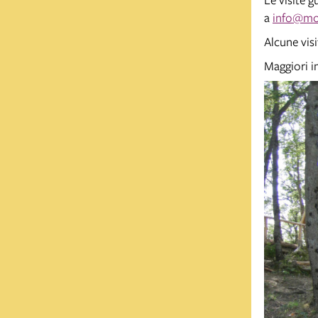
a
info@mo
Alcune vis
Maggiori i