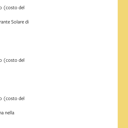
o (costo del
rante Solare di
o (costo del
o (costo del
na nella